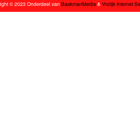
ight © 2023 Onderdeel van
BaakmanMedia
&
Vrolijk Internet S