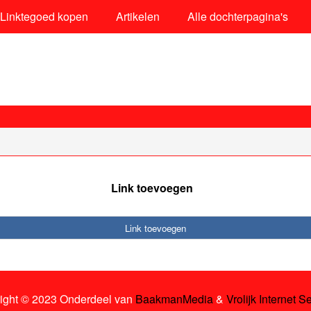
Linktegoed kopen
Artikelen
Alle dochterpagina's
Link toevoegen
Link toevoegen
ight © 2023 Onderdeel van
BaakmanMedia
&
Vrolijk Internet S