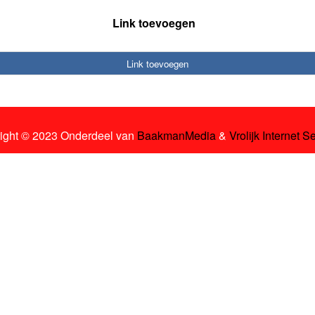
Link toevoegen
Link toevoegen
ight © 2023 Onderdeel van
BaakmanMedia
&
Vrolijk Internet S