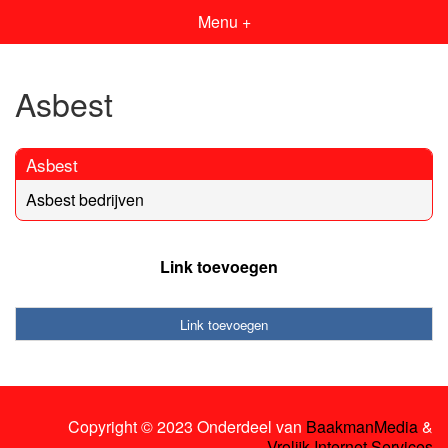
Menu +
Asbest
Asbest
Asbest bedrijven
Link toevoegen
Link toevoegen
Copyright © 2023 Onderdeel van
BaakmanMedia
&
Vrolijk Internet Services